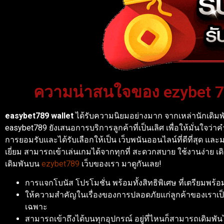
ความน่าสนใจของ ezybet 78
easybet789 wallet
ได้รับความนิยมอย่างมาก จากเหล่านักเดิมพ
easybet789 ยังเสนอการบริการลูกค้าที่เป็นเลิศ เพื่อให้มั่นใจว
การยอมรับและได้รับเลือกให้เป็น เว็บพนันออนไลน์ที่ดีที่สุด แ
เยี่ยม สามารถเข้าเล่นเกมได้จากทุกที่ สะดวกสบาย ใช้งานง่าย 
เดิมพันบน
ezybet789
เว็บของเรา มาดูกันเลย!
การแจกโบนัส โปรโมชั่น พร้อมทั้งสิทธิพิเศษ ที่เตรียมพร้อ
ให้ความสำคัญในเรื่องของการปลอดภัยแก่ลูกค้าของเราเป
เฉพาะ
สามารถเข้าถึงได้บนทุกอุปกรณ์ อยู่ที่ไหนก็สามารถเดิมพันได