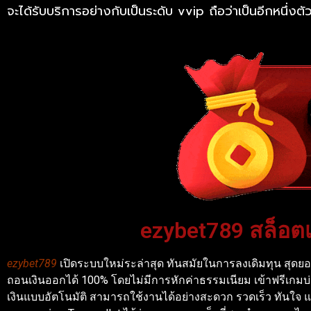
จะได้รับบริการอย่างกับเป็นระดับ vvip ถือว่าเป็นอีกหนึ่งตั
ezybet789 สล็อตเ
ezybet789
เปิดระบบใหม่ระล่าสุด ทันสมัยในการลงเดิมทุน สุดยอ
ถอนเงินออกได้ 100% โดยไม่มีการหักค่าธรรมเนียม เข้าฟรีเกมบ่
เงินแบบอัตโนมัติ สามารถใช้งานได้อย่างสะดวก รวดเร็ว ทันใ