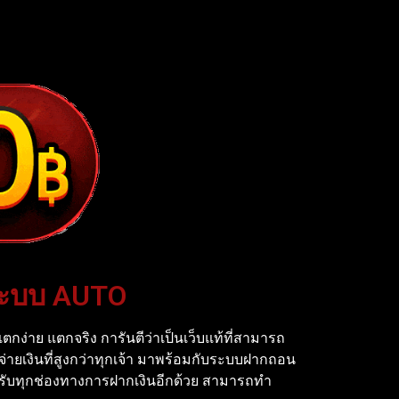
ยระบบ AUTO
กง่าย แตกจริง การันตีว่าเป็นเว็บแท้ที่สามารถ
่ายเงินที่สูงกว่าทุกเจ้า มาพร้อมกับระบบฝากถอน
รับทุกช่องทางการฝากเงินอีกด้วย สามารถทำ