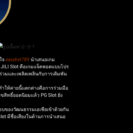
บใจ
easybet789
นำเสนอเกม
อง JILI Slot คือเกมแจ็คพอตแบบโปร
่วนร่วมและเพลิดเพลินกับการเดิมพัน
ำให้ค่ายนี้แตกต่างคือการร่วมมือ
ิขสิทธิ์ยอดนิยมแล้ว PG Slot ยัง
กอบของวัฒนธรรมเอเชียเข้าด้วยกัน
Slot มีชื่อเสียงในด้านการนำเสนอ