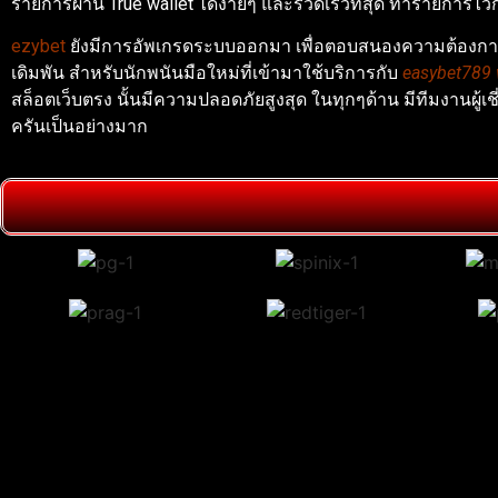
รายการผ่าน True wallet ได้ง่ายๆ และรวดเร็วที่สุด ทำรายการไวกา
ezybet
ยังมีการอัพเกรดระบบออกมา เพื่อตอบสนองความต้องการขอ
เดิมพัน สำหรับนักพนันมือใหม่ที่เข้ามาใช้บริการกับ
easybet789 w
สล็อตเว็บตรง นั้นมีความปลอดภัยสูงสุด ในทุกๆด้าน มีทีมงานผู้
ครันเป็นอย่างมาก