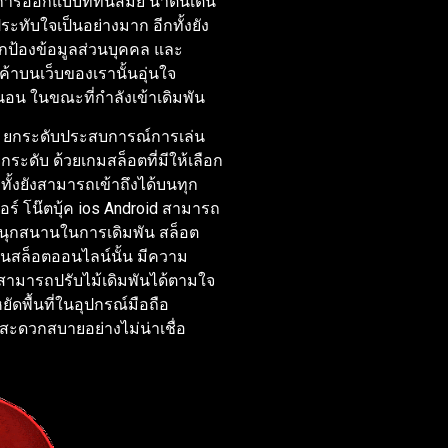
ารออกแบบที่ทันสมัย น่าตื่นเต้น
ะทับใจเป็นอย่างมาก อีกทั้งยัง
ปกป้องข้อมูลส่วนบุคคล และ
กค้าบนเว็บของเรานั้นอุ่นใจ
นอน ในขณะที่กำลังเข้าเดิมพัน
น ยกระดับประสบการณ์การเล่น
กระดับ ด้วยเกมสล็อตที่มีให้เลือก
ั้งยังสามารถเข้าถึงได้บนทุก
อร์ โน๊ตบุ้ค ios Android สามารถ
มสนุกสนานในการเดิมพัน สล็อต
พันสล็อตออนไลน์นั้น มีความ
 สามารถปรับไม้เดิมพันได้ตามใจ
ดพื้นที่ในอุปกรณ์มือถือ
สะดวกสบายอย่างไม่น่าเชื่อ